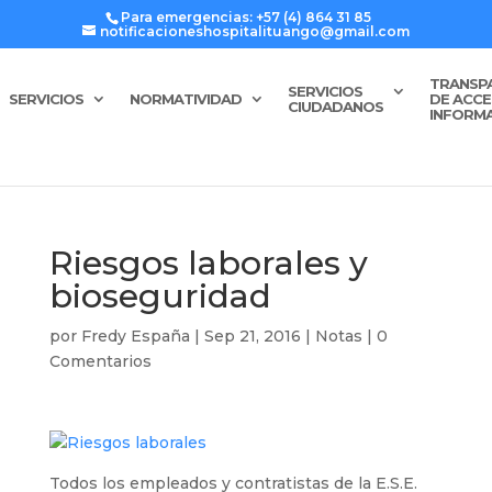
Para emergencias: +57 (4) 864 31 85
notificacioneshospitalituango@gmail.com
TRANSP
SERVICIOS
SERVICIOS
NORMATIVIDAD
DE ACCE
CIUDADANOS
INFORM
Riesgos laborales y
bioseguridad
por
Fredy España
|
Sep 21, 2016
|
Notas
|
0
Comentarios
Todos los empleados y contratistas de la E.S.E.