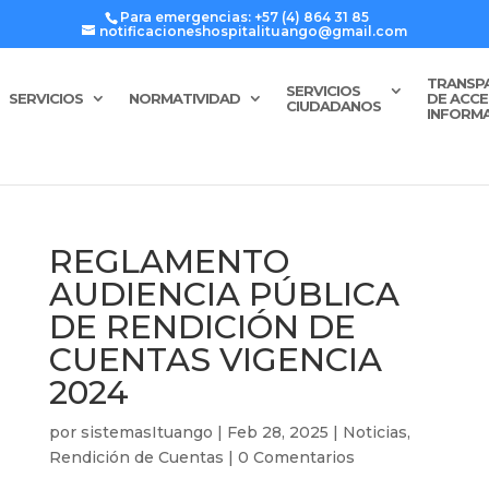
Para emergencias: +57 (4) 864 31 85
notificacioneshospitalituango@gmail.com
TRANSP
SERVICIOS
SERVICIOS
NORMATIVIDAD
DE ACCE
CIUDADANOS
INFORM
REGLAMENTO
AUDIENCIA PÚBLICA
DE RENDICIÓN DE
CUENTAS VIGENCIA
2024
por
sistemasItuango
|
Feb 28, 2025
|
Noticias
,
Rendición de Cuentas
|
0 Comentarios