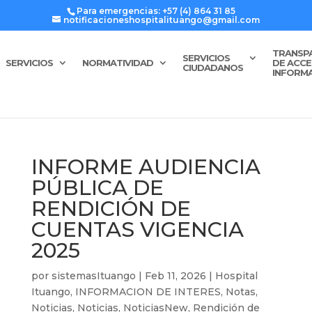
Para emergencias: +57 (4) 864 31 85
notificacioneshospitalituango@gmail.com
TRANSP
SERVICIOS
SERVICIOS
NORMATIVIDAD
DE ACCE
CIUDADANOS
INFORM
INFORME AUDIENCIA
PÚBLICA DE
RENDICIÓN DE
CUENTAS VIGENCIA
2025
por
sistemasItuango
|
Feb 11, 2026
|
Hospital
Ituango
,
INFORMACION DE INTERES
,
Notas
,
Noticias
,
Noticias
,
NoticiasNew
,
Rendición de