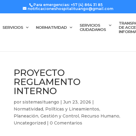
Para emergencias: +57 (4) 864 31 85
notificacioneshospitalituango@gmail.com
TRANSP
SERVICIOS
SERVICIOS
NORMATIVIDAD
DE ACCE
CIUDADANOS
INFORM
PROYECTO
REGLAMENTO
INTERNO
por
sistemasItuango
|
Jun 23, 2026
|
Normatividad, Políticas y Lineamientos
,
Planeación, Gestión y Control
,
Recurso Humano
,
Uncategorized
|
0 Comentarios