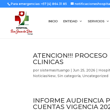
Para emergencias: +57 (4) 864 31 85
notificacioneshospi
INICIO
ENTIDAD
SERVICIOS
ATENCION!!! PROCESO
CLINICAS
por
sistemasItuango
|
Jun 25, 2026
|
Hospit
NoticiasNew
,
Sin categoría
,
Uncategorized
INFORME AUDIENCIA P
CUENTAS VIGENCIA 20