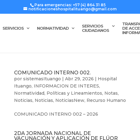
Para emergencias: +57 (4) 864 31 85
notificacioneshospitalituango@gmail.com
TRANSP
SERVICIOS
SERVICIOS
NORMATIVIDAD
DE ACCE
CIUDADANOS
INFORM
COMUNICADO INTERNO 002.
por
sistemasItuango
|
Abr 29, 2026
|
Hospital
Ituango
,
INFORMACION DE INTERES
,
Normatividad, Políticas y Lineamientos
,
Notas
,
Noticias
,
Noticias
,
NoticiasNew
,
Recurso Humano
COMUNICADO INTERNO 002 – 2026
2DA JORNADA NACIONAL DE
VACUNACIÓN Y APLICACIÓN DE FLÚOR