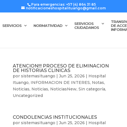
Para emergencias: +57 (4) 864 31 85
notificacioneshospitalituango@gmail.com
TRANSP
SERVICIOS
SERVICIOS
NORMATIVIDAD
DE ACCE
CIUDADANOS
INFORM
ATENCION!!! PROCESO DE ELIMINACION
DE HISTORIAS CLINICAS
por
sistemasItuango
|
Jun 25, 2026
|
Hospital
Ituango
,
INFORMACION DE INTERES
,
Notas
,
Noticias
,
Noticias
,
NoticiasNew
,
Sin categoría
,
Uncategorized
CONDOLENCIAS INSTITUCIONALES
por
sistemasItuango
|
Jun 25, 2026
|
Hospital