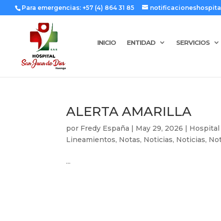
Para emergencias: +57 (4) 864 31 85
notificacioneshospi
INICIO
ENTIDAD
SERVICIOS
ALERTA AMARILLA
por
Fredy España
|
May 29, 2026
|
Hospital
Lineamientos
,
Notas
,
Noticias
,
Noticias
,
No
...